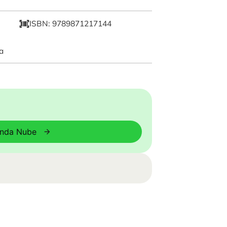
ISBN: 9789871217144
a
enda Nube