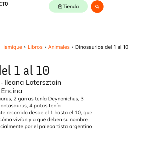
CTO
Tienda
iamique
Libros
Animales
Dinosaurios del 1 al 10
el 1 al 10
Ileana Lotersztain
-
 Encina
aurus, 2 garras tenía Deynonichus, 3
dontosaurus, 4 patas tenía
 recorrido desde el 1 hasta el 10, que
 cómo vivían y a qué deben su nombre
ecialmente por el paleoartista argentino