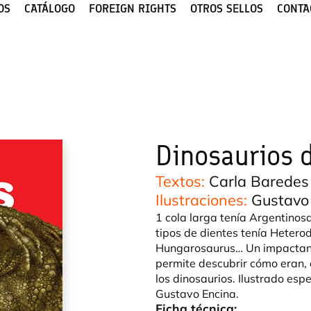
OS
CATÁLOGO
FOREIGN RIGHTS
OTROS SELLOS
CONTA
Dinosaurios d
Textos:
Carla Baredes
Ilustraciones:
Gustavo
1 cola larga tenía Argentinos
tipos de dientes tenía Hetero
Hungarosaurus… Un impactante
permite descubrir cómo eran,
los dinosaurios. Ilustrado esp
Gustavo Encina.
Ficha técnica: